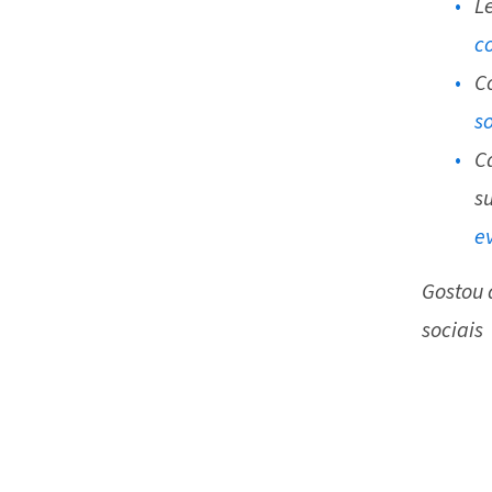
L
c
C
so
C
s
e
Gostou 
sociais