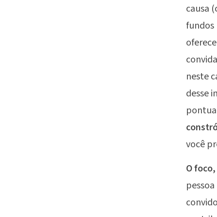
causa (
fundos 
oferece
convida
neste c
desse i
pontua
constró
você pr
O foco,
pessoa 
convido