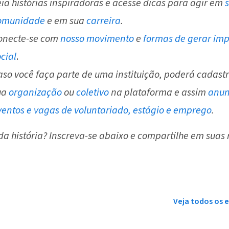
eia histórias inspiradoras e acesse dicas para agir em
omunidade
e em sua
carreira
.
onecte-se com
nosso movimento
e
formas de gerar im
cial
.
aso você faça parte de uma instituição, poderá cadastr
ua
organização
ou
coletivo
na plataforma e assim
anun
ventos e vagas de voluntariado, estágio e emprego
.
da história? Inscreva-se abaixo e compartilhe em suas
Veja todos os