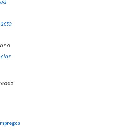
sua
pacto
ar a
ciar
 redes
 empregos