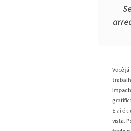
Se
arre
Você já
trabalh
impacto
gratifi
E aí é 
vista. 