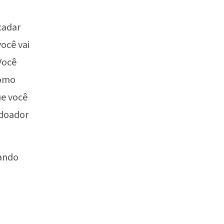
cadar
ocê vai
Você
como
ue você
 doador
uando