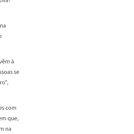
tiva?
uma
o
 vêm à
ssoas se
ro",
les com
em que,
am na