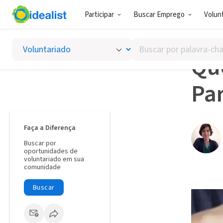
Participar
Buscar Emprego
Volunt
Captação
Buscar
por
Qu
palavra-
chave,
Pa
habilidades
ou
interesses
Faça a Diferença
Buscar por
oportunidades de
voluntariado em sua
comunidade
Buscar