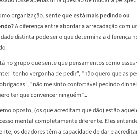
esado fosse apenas uma questão de mudar a perspec
como organização,
sente que está mais pedindo ou
endo?
A diferença entre abordar a arrecadação com 
dade distinta pode ser o que determina a diferença n
do.
stá no grupo que sente que pensamentos como esses
te: "tenho vergonha de pedir", "não quero que as pe
obrigadas", "não me sinto confortável pedindo dinhei
ero ter que convencer ninguém"...
emo oposto, (os que acreditam que dão) estão aque
cesso mental completamente diferente. Eles entend
nte, os doadores têm a capacidade de dar e acredit