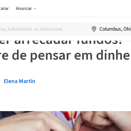
ariar
Anunciar
 de Recursos
Quer arrecadar fundos? Pare de pensar em di
er arrecadar fundos?
re de pensar em dinhe
Elena Martín