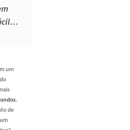
 em
ácil…
vem um
ndo
mais
fundos.
nto de
r um