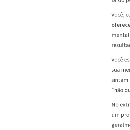
fardo p
Você, 
oferec
mentali
resulta
Você e
sua men
sintam 
"não qu
No extr
um pro
geralme