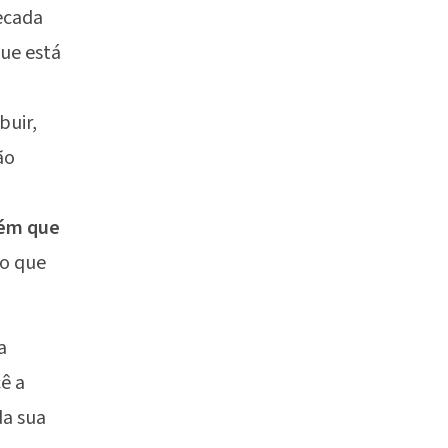
recada
ue está
buir,
ão
uém que
so que
a
ê a
da sua