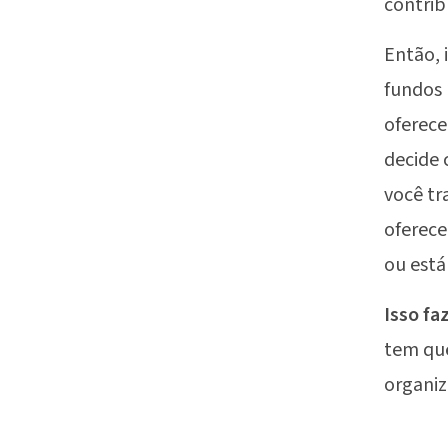
contrib
Então, 
fundos 
oferece
decide
você tr
oferece
ou está
Isso fa
tem que
organi