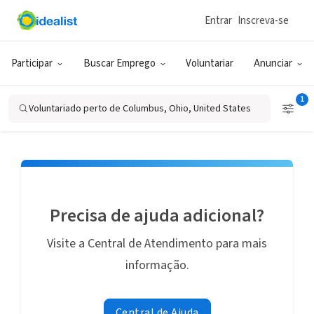
Entrar
Inscreva-se
Voluntariado
Nenhum anúncio de voluntariado está de
acordo com sua busca.
:
Todos os anúncio de
Participar
Buscar Emprego
Voluntariar
Anunciar
voluntariado próximo a Columbus, Ohio, United
States
1
Voluntariado perto de Columbus, Ohio, United States
Limpar todos os filtros
Precisa de ajuda adicional?
Visite a Central de Atendimento para mais
informação.
Central de Ajuda