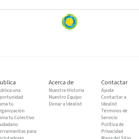
Loading
content...
ublica
Acerca de
Contactar
ublica una
Nuestra Historia
Ayuda
portunidad
Nuestro Equipo
Contactar a
uma tu
Donar a Idealist
Idealist
rganización
Términos de
uma tu Colectivo
Servicio
iudadano
Política de
erramientas para
Privacidad
eclutadores
Mapa del Sitio