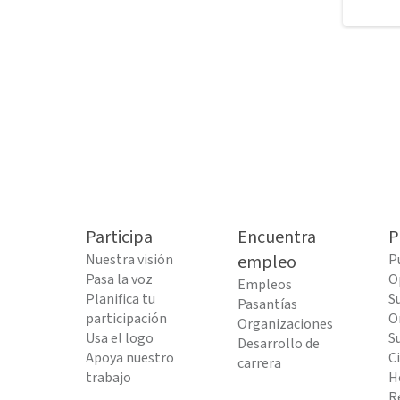
Participa
Encuentra
P
Nuestra visión
empleo
P
Pasa la voz
O
Empleos
Planifica tu
S
Pasantías
participación
O
Organizaciones
Usa el logo
S
Desarrollo de
Apoya nuestro
C
carrera
trabajo
H
R