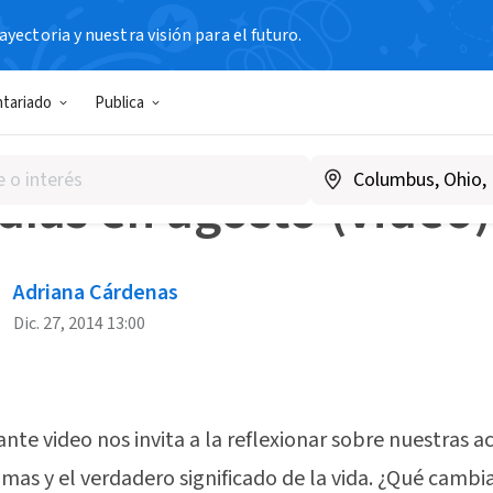
yectoria y nuestra visión para el futuro.
s Blog
15 días en agosto (video)
ntariado
Publica
OG / VIDEO
días en agosto (video)
Adriana Cárdenas
Dic. 27, 2014 13:00
ante video nos invita a la reflexionar sobre nuestras a
mas y el verdadero significado de la vida. ¿Qué cambia