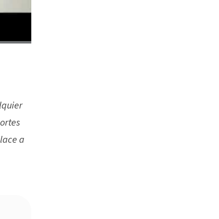
lquier
ortes
nlace a