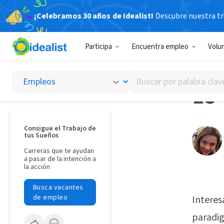
¡Celebramos 30 años de Idealist!
Descubre nuestra tra
Idealista
Participa
Encuentra empleo
Volu
FOTOBL
Buscar
15 
por
palabra
clave
o
Consigue el Trabajo de
tus Sueños
interés
Carreras que te ayudan
a pasar de la intención a
la acción
Busca vacantes
de empleo
Interes
paradig