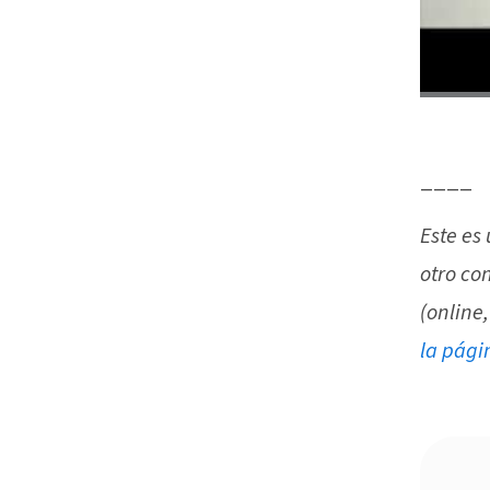
____
Este es
otro co
(online,
la pági