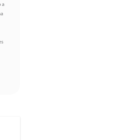
 a
ma
es