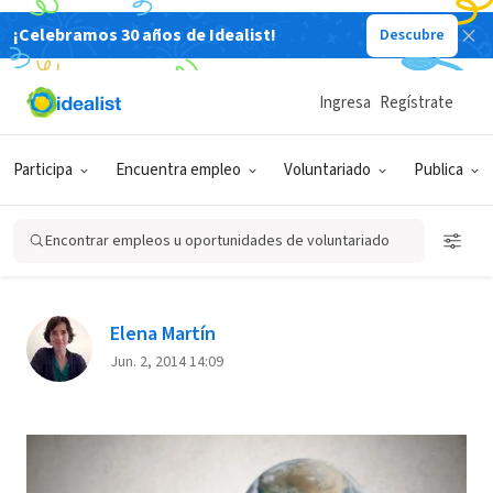
¡Celebramos 30 años de Idealist!
Descubre
Back
Ingresa
Regístrate
BECAS/CONCURSOS/CAMPAÑAS
Participa
Encuentra empleo
Voluntariado
Publica
50 becas de 500 USD para
proyectos de voluntariado en
Encontrar empleos u oportunidades de voluntariado
América Latina
Elena Martín
Jun. 2, 2014 14:09