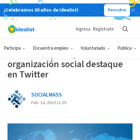
¡Celebramos 30 años de Idealist!
Descubre
Back
Ingresa
Regístrate
RECURSOS/HERRAMIENTAS
Participa
Encuentra empleo
Voluntariado
Publica
7 maneras para que tu
organización social destaque
en Twitter
SOCIALMASS
Feb. 14, 2019 11:39