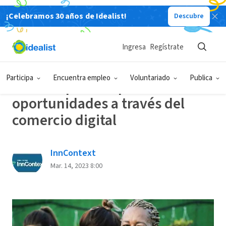
¡Celebramos 30 años de Idealist!
Descubre
Back
Ingresa
Regístrate
ECONOMÍA COLABORATIVA
Participa
Encuentra empleo
Voluntariado
Publica
Una red para ampliar
oportunidades a través del
comercio digital
InnContext
Mar. 14, 2023 8:00