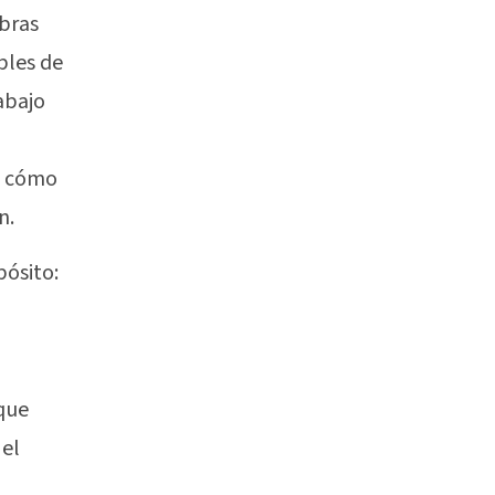
abras
bles de
abajo
e cómo
n.
pósito:
 que
 el