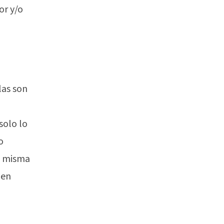
or y/o
las son
solo lo
o
la misma
 en