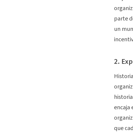
organiz
parte d
un mun
incentiv
2. Exp
Histori
organiz
histori
encaja 
organiz
que cada