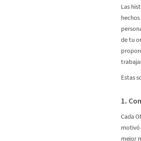
Las his
hechos 
persona
de tu o
proporc
trabaja
Estas s
1. Co
Cada ON
motivó 
mejor m