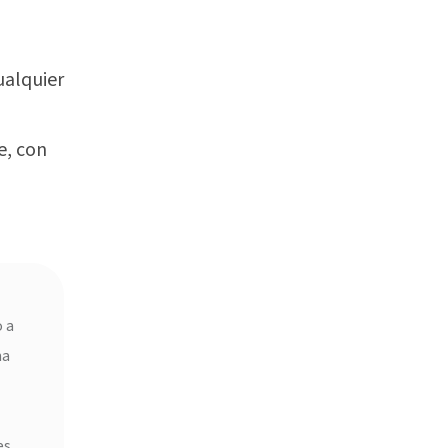
ualquier
e, con
 a
ma
es