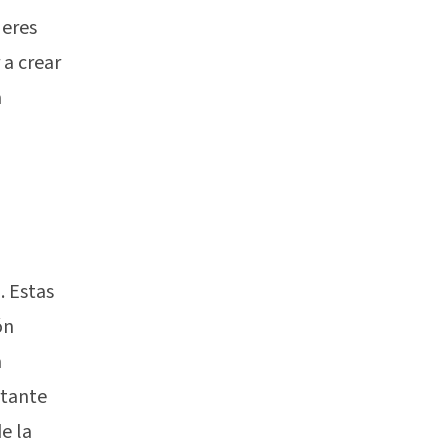
 eres
 a crear
a
. Estas
ón
a
rtante
e la