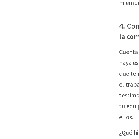
miembro
4. Co
la co
Cuenta 
haya es
que ten
el trab
testimo
tu equi
ellos.
¿Qué hi