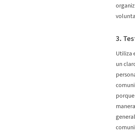
organiz
volunta
3. Te
Utiliza 
un clar
persona
comuni
porque 
manera 
general
comunic