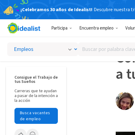
¡Celebramos 30 años de Idealist!
Descubre nuestra tra
Idealista
Participa
Encuentra empleo
Volu
GESTI
Buscar
Cóm
por
palabra
a t
clave
o
Consigue el Trabajo de
tus Sueños
interés
Carreras que te ayudan
a pasar de la intención a
la acción
Busca vacantes
de empleo