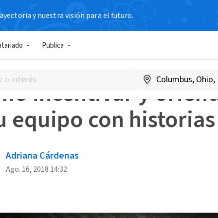
yectoria y nuestra visión para el futuro.
s Blog
Cómo incentivar y orientar a tu equipo con historias
ntariado
Publica
ÓN ONG
o incentivar y orient
u equipo con historias
Adriana Cárdenas
Ago. 16, 2018 14:32