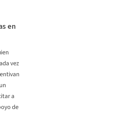
as en
uien
cada vez
centivan
 un
itar a
apoyo de