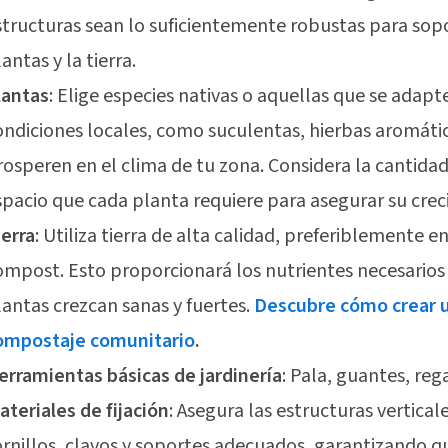
structuras sean lo suficientemente robustas para sopo
antas y la tierra.
lantas
: Elige especies nativas o aquellas que se adapt
ondiciones locales, como suculentas, hierbas aromátic
rosperen en el clima de tu zona. Considera la cantidad
spacio que cada planta requiere para asegurar su cre
ierra
: Utiliza tierra de alta calidad, preferiblemente e
ompost. Esto proporcionará los nutrientes necesarios
lantas crezcan sanas y fuertes.
Descubre cómo crear 
ompostaje comunitario
.
erramientas básicas de jardinería
: Pala, guantes, reg
ateriales de fijación
: Asegura las estructuras vertical
ornillos, clavos y soportes adecuados, garantizando q