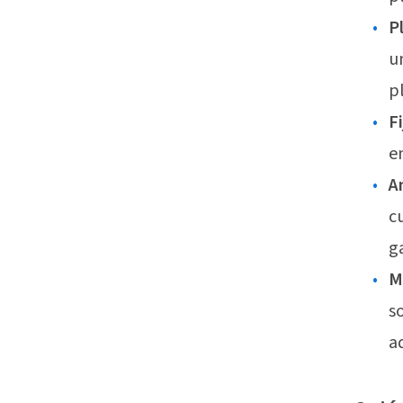
P
u
p
F
e
A
c
g
M
s
a