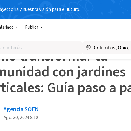
yectoria y nuestra visión para el futuro.
s Blog
Cómo transformar tu comunidad con jardines vertica
ntariado
Publica
VIDAD
MEDIO AMBIENTE Y SOSTENIBILIDAD
PARTICIPACIÓN C
mo transformar tu
munidad con jardines
ticales: Guía paso a p
Agencia SOEN
Ago. 30, 2024 8:10