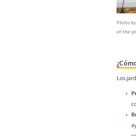
Photo by
of-the-p
¿Cómo
Los jar
P
c
R
a
c