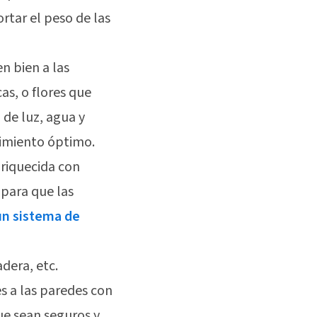
rtar el peso de las
en bien a las
as, o flores que
 de luz, agua y
cimiento óptimo.
nriquecida con
 para que las
un sistema de
adera, etc.
es a las paredes con
ue sean seguros y