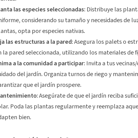
lanta las especies seleccionadas
: Distribuye las pla
niforme, considerando su tamaño y necesidades de luz.
lantas, opta por especies nativas.
ija las estructuras a la pared
: Asegura los palets o est
n la pared seleccionada, utilizando los materiales de 
nima a la comunidad a participar
: Invita a tus vecinas/
uidado del jardín. Organiza turnos de riego y manteni
arantizar que el jardín prospere.
antenimiento
: Asegúrate de que el jardín reciba sufic
olar. Poda las plantas regularmente y reemplaza aque
dapten bien.