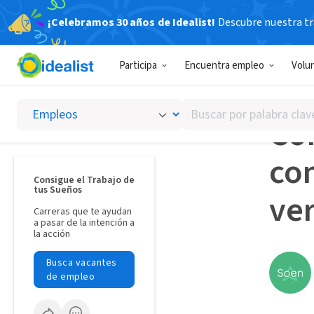
¡Celebramos 30 años de Idealist!
Descubre nuestra tra
Idealista
Participa
Encuentra empleo
Volu
CREATI
Buscar
Có
por
palabra
co
clave
o
Consigue el Trabajo de
tus Sueños
interés
ver
Carreras que te ayudan
a pasar de la intención a
la acción
Busca vacantes
de empleo