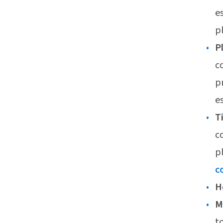
e
pl
P
c
p
e
T
c
p
c
H
M
t