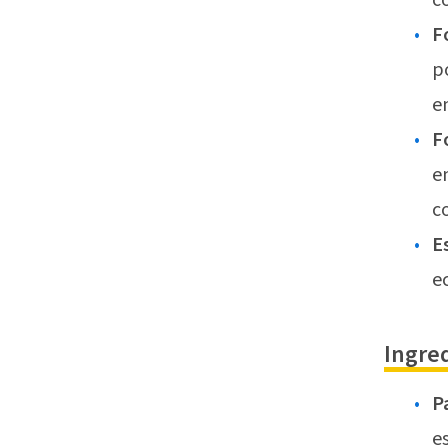
F
p
e
F
e
c
E
e
Ingre
P
e