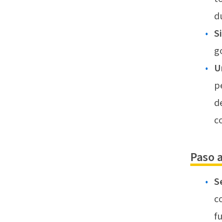
d
S
g
U
p
d
c
Paso 
S
c
f