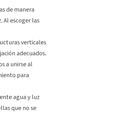
ntas de manera
 Al escoger las
ructuras verticales
fijación adecuados.
os a unirse al
miento para
iente agua y luz
llas que no se