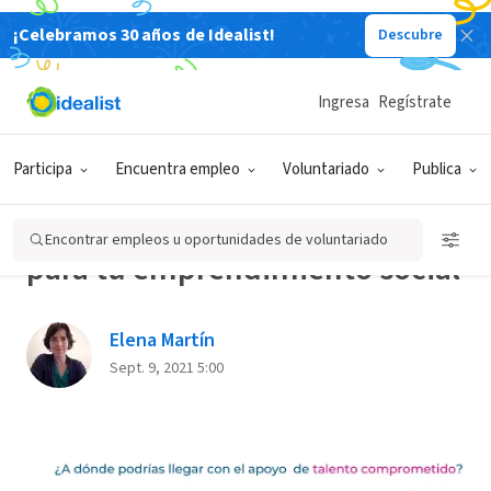
¡Celebramos 30 años de Idealist!
Descubre
Back
Ingresa
Regístrate
ORGANIZACIONES &
CONVOCATORIAS
EDUCACIÓN
EMPRENDIMIENTO
Participa
Encuentra empleo
Voluntariado
Publica
SOCIAL
Conecta con talento universitario
Encontrar empleos u oportunidades de voluntariado
para tu emprendimiento social
Elena Martín
Sept. 9, 2021 5:00