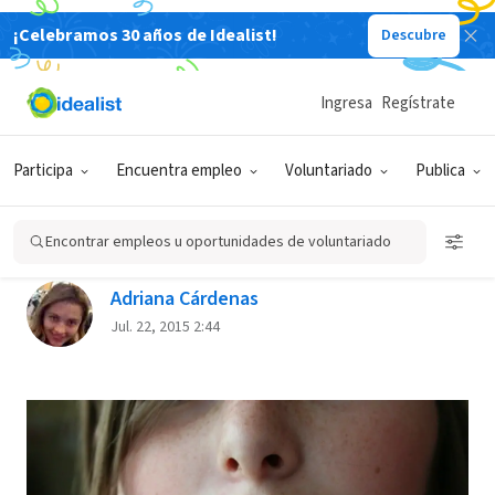
¡Celebramos 30 años de Idealist!
Descubre
Back
Ingresa
Regístrate
A DEBATE
Participa
Encuentra empleo
Voluntariado
Publica
Cuando los justos aceptan la
injusticia
Encontrar empleos u oportunidades de voluntariado
Adriana Cárdenas
Jul. 22, 2015 2:44