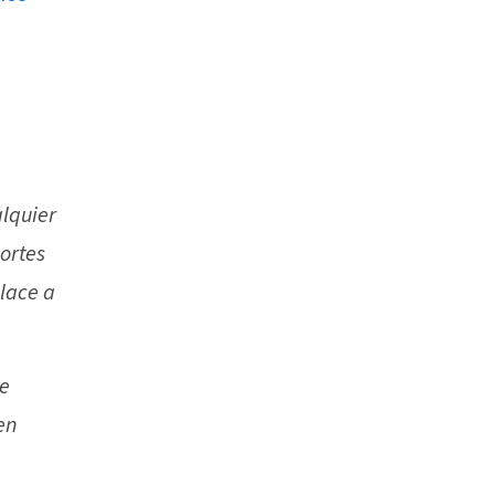
alquier
ortes
nlace a
de
 en