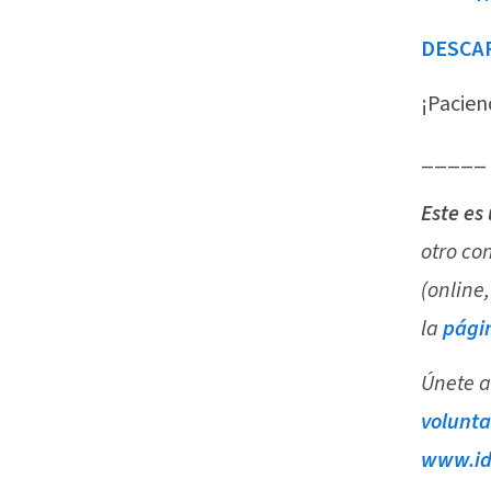
DESCAR
¡Pacienc
_____
Este es
otro co
(online,
la
págin
Únete a
volunta
www.ide