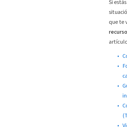
Si está
situaci
que te 
recurso
artículo
C
F
c
G
i
C
(
V