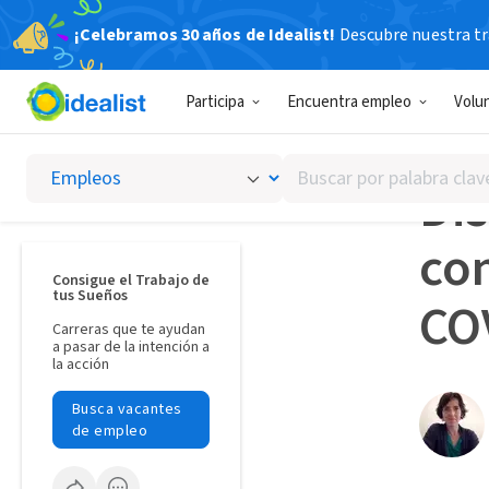
¡Celebramos 30 años de Idealist!
Descubre nuestra tra
Idealista
Participa
Encuentra empleo
Volu
CLAVES
Buscar
Di
por
palabra
con
clave
o
Consigue el Trabajo de
tus Sueños
interés
CO
Carreras que te ayudan
a pasar de la intención a
la acción
Busca vacantes
de empleo