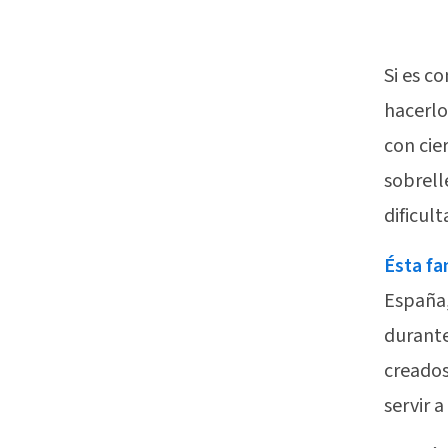
Si es c
hacerlo
con cie
sobrell
dificult
Ésta fa
España,
durante
creados
servir 