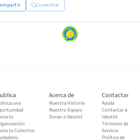
ompartir
Comentar
Loading
content...
ublica
Acerca de
Contactar
ublica una
Nuestra Historia
Ayuda
portunidad
Nuestro Equipo
Contactar a
uma tu
Donar a Idealist
Idealist
rganización
Términos de
uma tu Colectivo
Servicio
iudadano
Política de