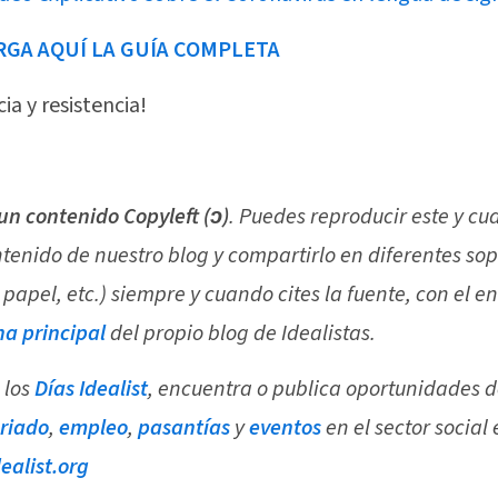
GA AQUÍ LA GUÍA COMPLETA
ia y resistencia!
 un contenido Copyleft (ↄ)
. Puedes reproducir este y cu
ntenido de nuestro blog y compartirlo en diferentes sop
 papel, etc.) siempre y cuando cites la fuente, con el e
a principal
del propio blog de Idealistas.
 los
Días Idealist
, encuentra o publica oportunidades 
riado
,
empleo
,
pasantías
y
eventos
en el sector social
alist.org