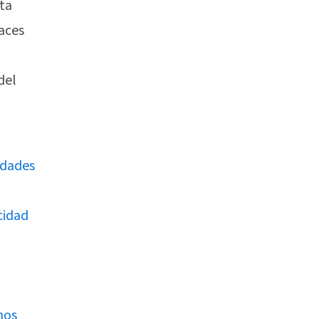
sta
aces
del
idades
cidad
nos