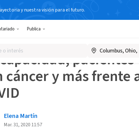
yectoria y nuestra visión para el futuro.
s Blog
Discapacidad, pacientes con cáncer y más frente al 
ntariado
Publica
 PARA
scapacidad, pacientes
 cáncer y más frente 
VID
Elena Martín
Mar. 31, 2020 11:57