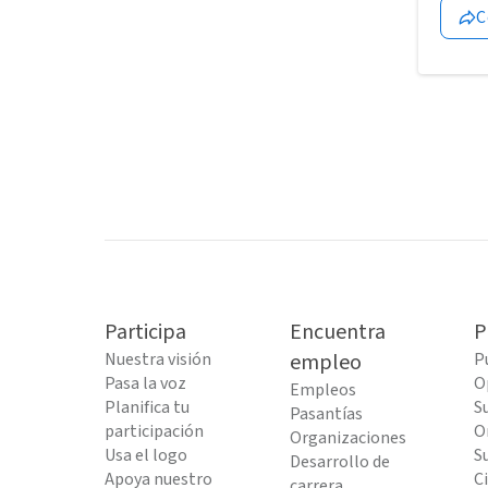
C
Participa
Encuentra
P
Nuestra visión
empleo
P
Pasa la voz
O
Empleos
Planifica tu
S
Pasantías
participación
O
Organizaciones
Usa el logo
S
Desarrollo de
Apoya nuestro
C
carrera