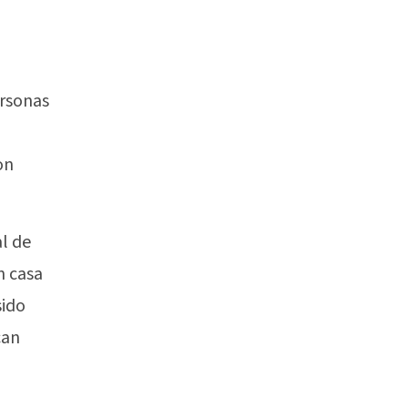
ersonas
on
l de
n casa
sido
can