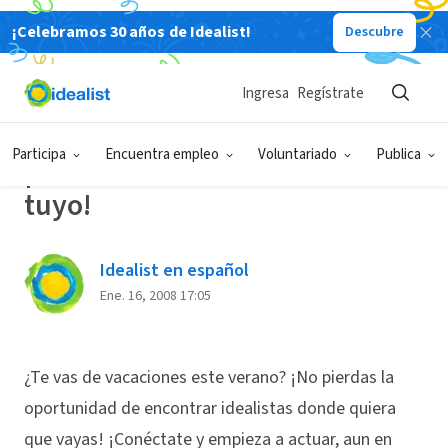
¡Celebramos 30 años de Idealist!
Descubre
Back
Ingresa
Regístrate
IDEAS E INSPIRACIÓN PARA EL CAMBIO
Participa
Encuentra empleo
Voluntariado
Publica
¡Encuentra un idealista cerca
tuyo!
Idealist en español
Ene. 16, 2008 17:05
¿Te vas de vacaciones este verano? ¡No pierdas la
oportunidad de encontrar idealistas donde quiera
que vayas! ¡Conéctate y empieza a actuar, aun en