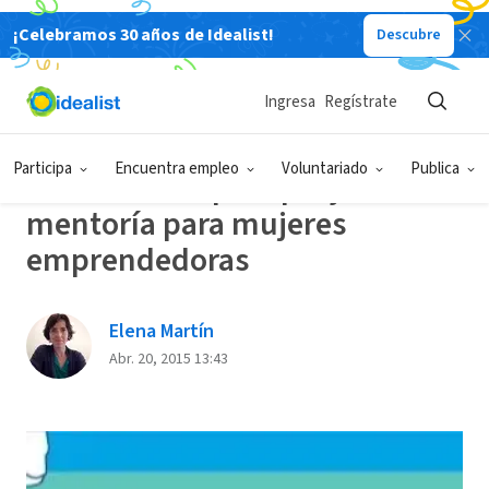
¡Celebramos 30 años de Idealist!
Descubre
Back
Ingresa
Regístrate
BECAS/CONCURSOS/CAMPAÑAS
Participa
Encuentra empleo
Voluntariado
Publica
Financiación para proyectos de
mentoría para mujeres
emprendedoras
Elena Martín
Abr. 20, 2015 13:43