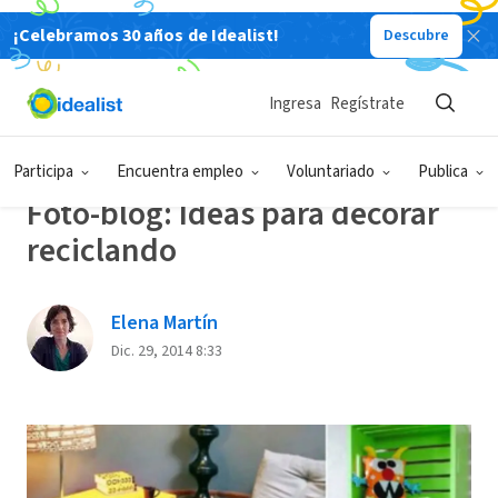
¡Celebramos 30 años de Idealist!
Descubre
Back
Ingresa
Regístrate
MEDIO AMBIENTE Y
FOTOBLOG /
SOSTENIBILIDAD
VIDEO
Participa
Encuentra empleo
Voluntariado
Publica
Foto-blog: Ideas para decorar
reciclando
Elena Martín
Dic. 29, 2014 8:33