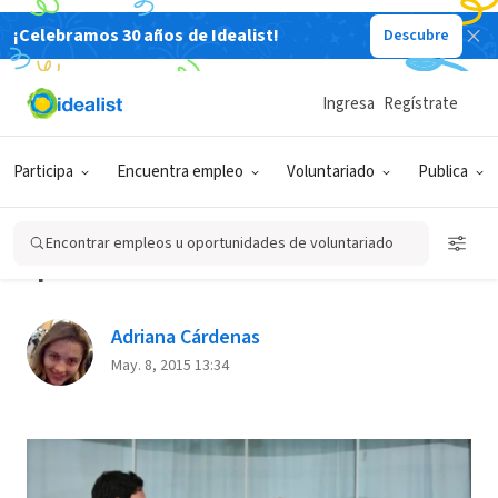
¡Celebramos 30 años de Idealist!
Descubre
Back
Ingresa
Regístrate
HERRAMIENTAS PARA VOLUNTARIOS
Participa
Encuentra empleo
Voluntariado
Publica
“Hazte voluntario, descubrirás
que recibes mucho más de lo
Encontrar empleos u oportunidades de voluntariado
que das”
Adriana Cárdenas
May. 8, 2015 13:34