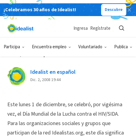
¡Celebramos 30 años de Idealist!
Descubre
Back
Ingresa
Regístrate
SOLIDARIDAD
Participa
Encuentra empleo
Voluntariado
Publica
HIV/SIDA ¡Entra en acción!
Idealist en español
Dic. 2, 2008 19:44
Este lunes 1 de diciembre, se celebró, por vigésima
vez, el Día Mundial de la Lucha contra el HIV/SIDA.
Para las organizaciones sociales y grupos que
participan de la red Idealistas.org, este día significa