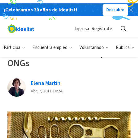
¡Celebramos 30 años de Idealist!
Descubre
Back
Ingresa
Regístrate
RECURSOS/HERRAMIENTAS
Participa
Encuentra empleo
Voluntariado
Publica
Kit de herramientas 2.0 para
ONGs
Elena Martín
Abr. 7, 2011 10:24