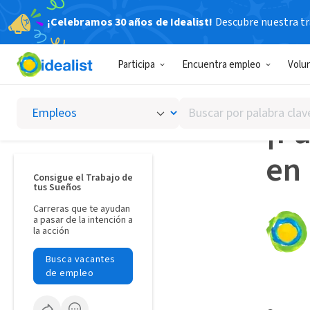
¡Celebramos 30 años de Idealist!
Descubre nuestra tra
Idealista
Participa
Encuentra empleo
Volu
PARTIC
Buscar
¡Pa
por
palabra
en
clave
o
Consigue el Trabajo de
tus Sueños
interés
Carreras que te ayudan
a pasar de la intención a
la acción
Busca vacantes
de empleo