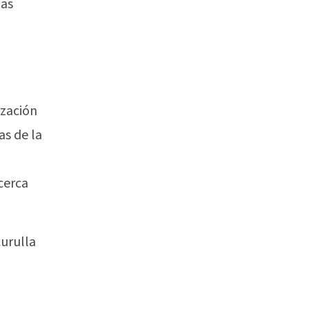
las
n
ización
as de la
cerca
curulla