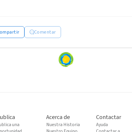
ompartir
Comentar
Loading
content...
ublica
Acerca de
Contactar
ublica una
Nuestra Historia
Ayuda
portunidad
Nuestro Equipo
Contactar a