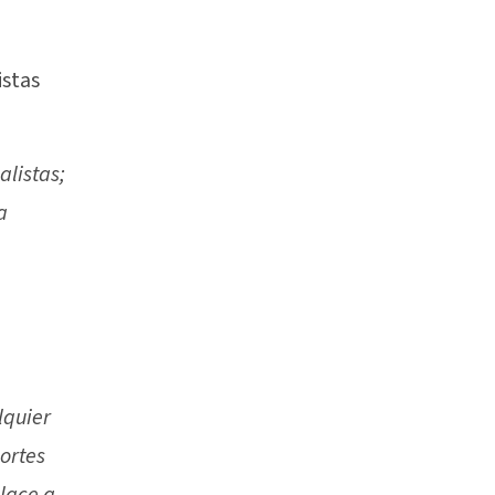
istas
alistas;
a
lquier
ortes