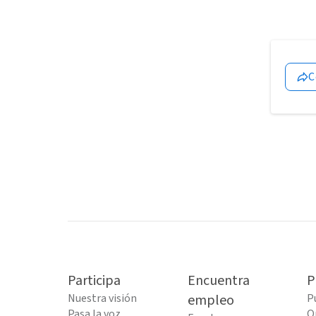
C
Participa
Encuentra
P
Nuestra visión
empleo
P
Pasa la voz
O