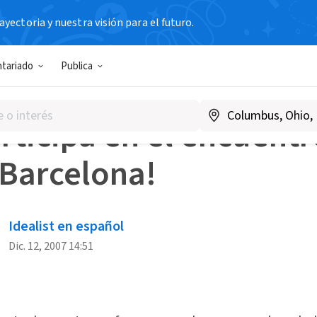
yectoria y nuestra visión para el futuro.
s Blog
¡Participa en el encuentro en Barcelona!
ntariado
Publica
IPA
rticipa en el encuentr
 Barcelona!
Idealist en español
Dic. 12, 2007 14:51