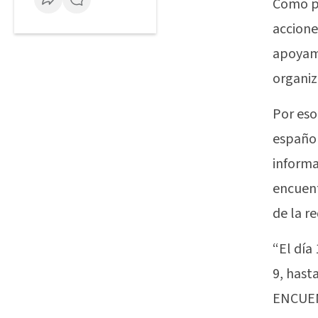
Como pa
accione
apoyamo
organiz
Por eso
españo
informa
encuent
de la re
“El día
9, hast
ENCUE