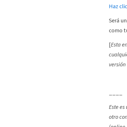
Haz cli
Será un
como tú
[
Esta e
cualqui
versión
____
Este es
otro co