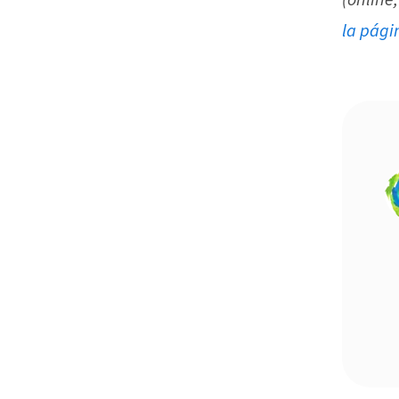
(online,
la pági