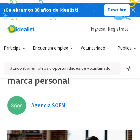
¡Celebramos 30 años de Idealist!
Descubre
Back
Ingresa
Regístrate
EMPLEOS QUE CAMBIAN
IDEAS E INSPIRACIÓN PARA
EL MUNDO
EL CAMBIO
Participa
Encuentra empleo
Voluntariado
Publica
Potencia tu búsqueda laboral:
3 razones para desarrollar tu
Encontrar empleos u oportunidades de voluntariado
marca personal
Agencia SOEN