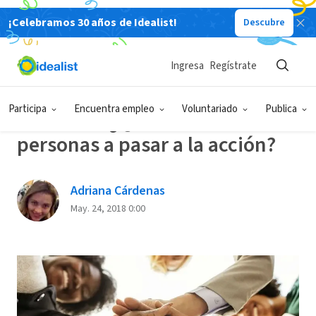
¡Celebramos 30 años de Idealist!
Descubre
Back
Ingresa
Regístrate
EVENTOS
Participa
Encuentra empleo
Voluntariado
Publica
Encuesta: ¿Qué motiva a las
personas a pasar a la acción?
Adriana Cárdenas
May. 24, 2018 0:00