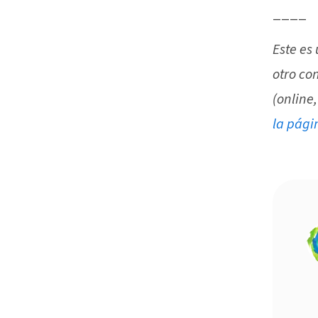
____
Este es
otro co
(online,
la pági