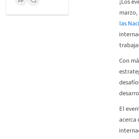
¡Los ev
marzo,
las Nac
interna
trabaja
Con más
estrate
desafío
desarro
El even
acerca 
interna