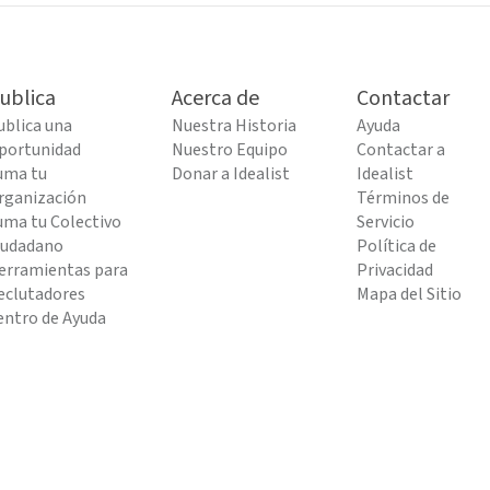
ublica
Acerca de
Contactar
ublica una
Nuestra Historia
Ayuda
portunidad
Nuestro Equipo
Contactar a
uma tu
Donar a Idealist
Idealist
rganización
Términos de
uma tu Colectivo
Servicio
iudadano
Política de
erramientas para
Privacidad
eclutadores
Mapa del Sitio
entro de Ayuda