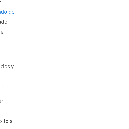
e
ado de
iado
ue
cios y
n.
er
olló a