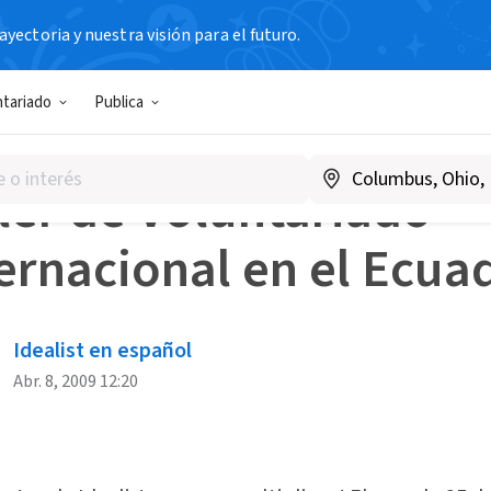
yectoria y nuestra visión para el futuro.
s Blog
Taller de Voluntariado internacional en el Ecuador
ntariado
Publica
/CONCURSOS/CAMPAÑAS
ler de Voluntariado
ernacional en el Ecua
Idealist en español
Abr. 8, 2009 12:20