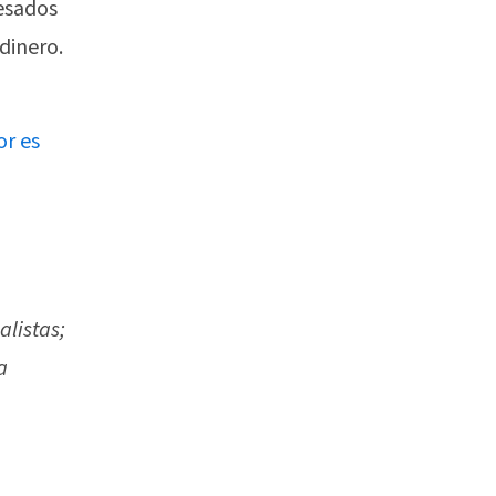
resados
dinero.
or es
alistas;
a