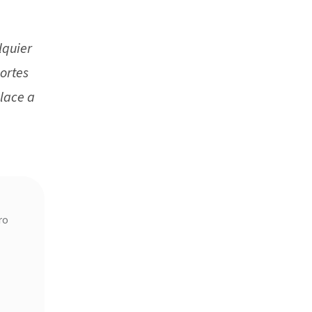
lquier
ortes
nlace a
ro