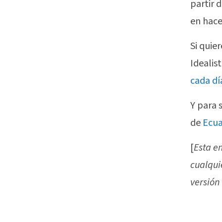
partir 
en hace
Si quie
Idealis
cada dí
Y para 
de
Ecua
[
Esta e
cualqui
versión