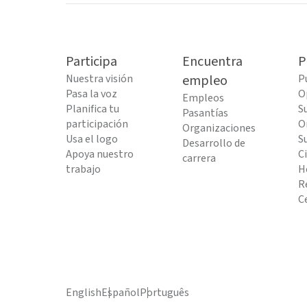
Participa
Encuentra
P
Nuestra visión
empleo
P
Pasa la voz
O
Empleos
Planifica tu
S
Pasantías
participación
O
Organizaciones
Usa el logo
S
Desarrollo de
Apoya nuestro
C
carrera
trabajo
H
R
C
English
Español
Português