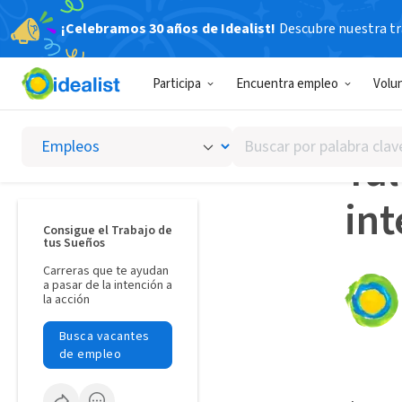
¡Celebramos 30 años de Idealist!
Descubre nuestra tra
Idealista
Participa
Encuentra empleo
Volu
BECAS
Buscar
Tal
por
palabra
int
clave
o
Consigue el Trabajo de
tus Sueños
interés
Carreras que te ayudan
a pasar de la intención a
la acción
Busca vacantes
de empleo