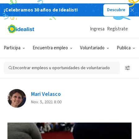
¡Celebramos 30 años de Idealist!
Descubre
Back
Ingresa
Regístrate
GESTIÓN DE VOLUNTARIADO PARA ONG
Participa
Encuentra empleo
Voluntariado
Publica
Trabajando en red para
fortalecer el voluntariado en
Encontrar empleos u oportunidades de voluntariado
Chile
Mari Velasco
Nov. 5, 2021 8:00