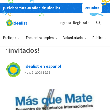
¡Celebramos 30 años de Idealist!
Descubre
Back
Ingresa
Regístrate
EVENTOS
Participa
Encuentra empleo
Voluntariado
Publica
Voluntarios Internacionales:
¡invitados!
Idealist en español
Nov. 5, 2009 16:58