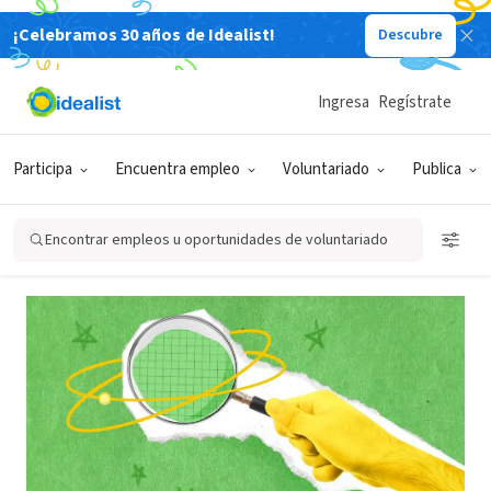
¡Celebramos 30 años de Idealist!
Descubre
Back
Ingresa
Regístrate
BÚSQUEDAS
Participa
Encuentra empleo
Voluntariado
Publica
Usar filtros para hacer más
precisa tu búsqueda
Encontrar empleos u oportunidades de voluntariado