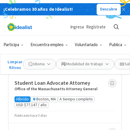
¡Celebramos 30 años de Idealist!
Descubre
Empleos - Gobierno
Ingresa
Regístrate
Chief Investment Officer, Maryland
Community Investment Corporation
Maryland Community Investment Corporation
Participa
Encuentra empleo
Voluntariado
Publica
Híbrido
Maryland, US
A tiempo completo
USD $100.000 - $150.000 / año
Limpiar
Idioma
Modalidad de trabajo
Sal
Publicado hace 3 días
filtros
Student Loan Advocate Attorney
Office of the Massachusetts Attorney General
Híbrido
Boston, MA
A tiempo completo
USD $77.147 / año
Publicado hace 3 días