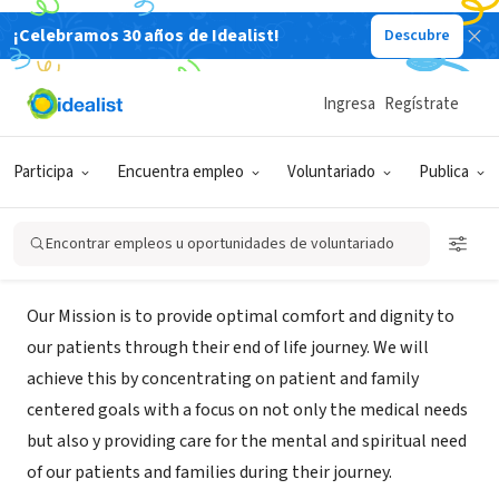
¡Celebramos 30 años de Idealist!
Descubre
EMPRESA SOCIAL / EMPRESA
Preferred Peaceful Transitions
Ingresa
Regístrate
Hospice
Participa
Encuentra empleo
Voluntariado
Publica
Milford, MA
|
ptransitionshhc.com/
Encontrar empleos u oportunidades de voluntariado
Misión
Our Mission is to provide optimal comfort and dignity to
our patients through their end of life journey. We will
achieve this by concentrating on patient and family
centered goals with a focus on not only the medical needs
but also y providing care for the mental and spiritual need
of our patients and families during their journey.