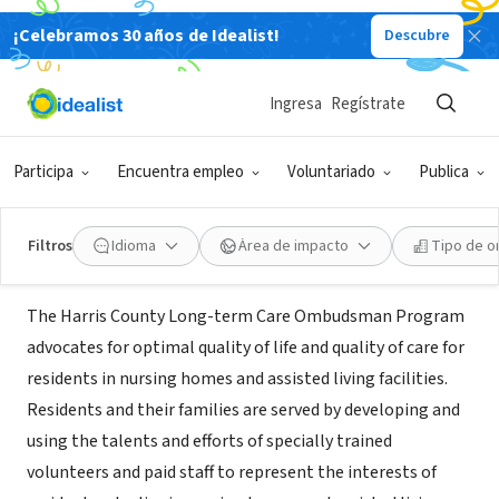
¡Celebramos 30 años de Idealist!
Descubre
GOBIERNO
Harris County Long-Term Care
Ingresa
Regístrate
Ombudsman Program
Participa
Encuentra empleo
Voluntariado
Publica
Houston, TX
|
nursing.uth.edu/coa/ombudsman/
Filtros
Idioma
Área de impacto
Tipo de o
Misión
The Harris County Long-term Care Ombudsman Program
advocates for optimal quality of life and quality of care for
residents in nursing homes and assisted living facilities.
Residents and their families are served by developing and
using the talents and efforts of specially trained
volunteers and paid staff to represent the interests of