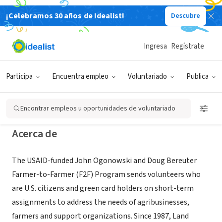
¡Celebramos 30 años de Idealist!
Descubre
GOBIERNO
Farmer to Farmer Middle East &
Ingresa
Regístrate
North Africa - Land O'Lakes
International Development
Participa
Encuentra empleo
Voluntariado
Publica
Shoreview,
www.idd.landolakes.com/Where-We-Work/Middle-
|
MN
East/Egypt
Encontrar empleos u oportunidades de voluntariado
Acerca de
The USAID-funded John Ogonowski and Doug Bereuter
Farmer-to-Farmer (F2F) Program sends volunteers who
are U.S. citizens and green card holders on short-term
assignments to address the needs of agribusinesses,
farmers and support organizations. Since 1987, Land