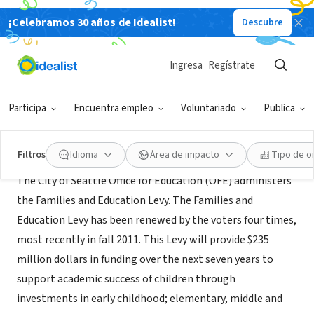
¡Celebramos 30 años de Idealist!
Descubre
GOBIERNO
City of Seattle Office for Education
Ingresa
Regístrate
Seattle, WA
|
www.seattle.gov/neighborhoods/education
Participa
Encuentra empleo
Voluntariado
Publica
Acerca de
Filtros
Idioma
Área de impacto
Tipo de o
The City of Seattle Office for Education (OFE) administers
the Families and Education Levy. The Families and
Education Levy has been renewed by the voters four times,
most recently in fall 2011. This Levy will provide $235
million dollars in funding over the next seven years to
support academic success of children through
investments in early childhood; elementary, middle and