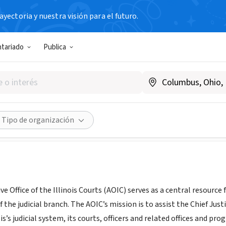
yectoria y nuestra visión para el futuro.
ntariado
Publica
trative Office of the Illinois 
oiscourts.gov
Compartir
Tipo de organización
e Office of the Illinois Courts (AOIC) serves as a central resourc
 the judicial branch. The AOIC’s mission is to assist the Chief Just
ois’s judicial system, its courts, officers and related offices and pr