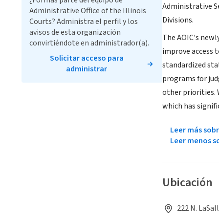
¿Formas parte del equipo de
Administrative Se
Administrative Office of the Illinois
Divisions.
Courts? Administra el perfil y los
avisos de esta organización
The AOIC's newly 
convirtiéndote en administrador(a).
improve access to
Solicitar acceso para
standardized sta
administrar
programs for jud
other priorities.
which has signif
Leer más sobr
Leer menos so
Ubicación
222 N. LaSall