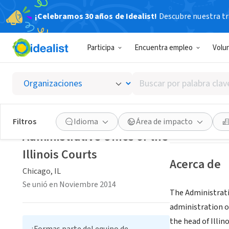
¡Celebramos 30 años de Idealist!
Descubre nuestra tra
GOBIERNO
Participa
Encuentra empleo
Volu
Adminis
Buscar
Chicago, IL
|
illin
por
palabra
clave
Guardar
Filtros
Idioma
Área de impacto
o
Administrative Office of the
interés
Illinois Courts
Acerca de
Chicago, IL
Se unió en Noviembre 2014
The Administrativ
administration of
the head of Illin