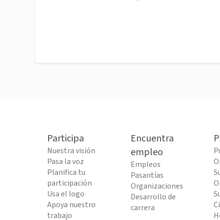
Participa
Encuentra
P
Nuestra visión
empleo
P
Pasa la voz
O
Empleos
Planifica tu
S
Pasantías
participación
O
Organizaciones
Usa el logo
S
Desarrollo de
Apoya nuestro
C
carrera
trabajo
H