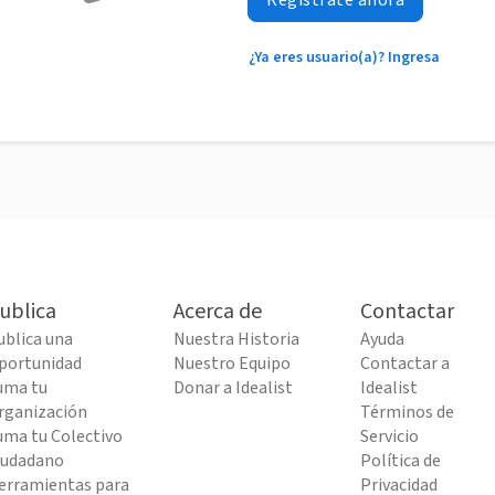
Regístrate ahora
¿Ya eres usuario(a)? Ingresa
ublica
Acerca de
Contactar
ublica una
Nuestra Historia
Ayuda
portunidad
Nuestro Equipo
Contactar a
uma tu
Donar a Idealist
Idealist
rganización
Términos de
uma tu Colectivo
Servicio
iudadano
Política de
erramientas para
Privacidad