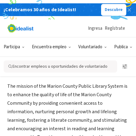
¡Celebramos 30 años de Idealist!
Descubre
GOBIERNO
Marion County Public Library
Ingresa
Regístrate
System
Participa
Encuentra empleo
Voluntariado
Publica
Ocala, FL
|
library.marionfl.org/home-library
Encontrar empleos u oportunidades de voluntariado
Misión
The mission of the Marion County Public Library System is
to enhance the quality of life of the Marion County
Community by providing convenient access to
information, nurturing personal growth and lifelong
learning, fostering a literate community, and stimulating
and encouraging an interest in reading and learning