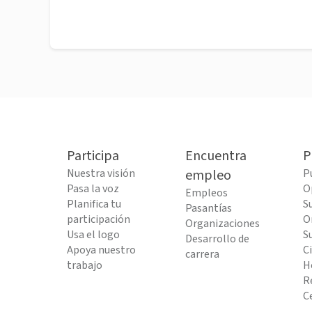
Participa
Encuentra
P
Nuestra visión
empleo
P
Pasa la voz
O
Empleos
Planifica tu
S
Pasantías
participación
O
Organizaciones
Usa el logo
S
Desarrollo de
Apoya nuestro
C
carrera
trabajo
H
R
C