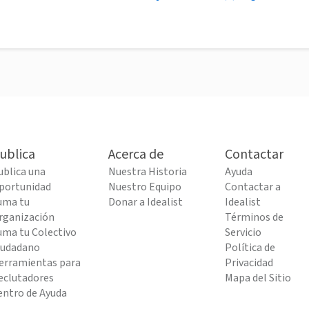
ublica
Acerca de
Contactar
ublica una
Nuestra Historia
Ayuda
portunidad
Nuestro Equipo
Contactar a
uma tu
Donar a Idealist
Idealist
rganización
Términos de
uma tu Colectivo
Servicio
iudadano
Política de
erramientas para
Privacidad
eclutadores
Mapa del Sitio
entro de Ayuda