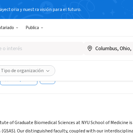
yectoria y nuestra visión para el futuro.
N SIN FIN DE LUCRO
ntariado
Publica
ool of Medicine / Sackler Ins
ical Sciences
Tipo de organización
Compartir
tute of Graduate Biomedical Sciences at NYU School of Medicine is 
 (GSAS). Our distinguished faculty, coupled with our interdisciplin