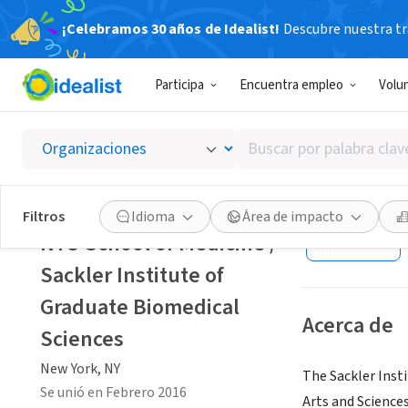
¡Celebramos 30 años de Idealist!
Descubre nuestra tra
ORGANIZACIÓ
Participa
Encuentra empleo
Volu
NYU Sch
Biomed
Buscar
por
palabra
New York, NY
clave
Filtros
Idioma
Área de impacto
o
NYU School of Medicine /
Guardar
interés
Sackler Institute of
Graduate Biomedical
Acerca de
Sciences
New York, NY
The Sackler Insti
Se unió en Febrero 2016
Arts and Sciences