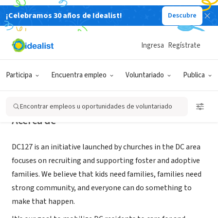
¡Celebramos 30 años de Idealist!
Descubre
ORGANIZACIÓN SIN FIN DE LUCRO
DC127
Ingresa
Regístrate
Washington, DC
|
Dc127.org
Participa
Encuentra empleo
Voluntariado
Publica
Encontrar empleos u oportunidades de voluntariado
Acerca de
DC127 is an initiative launched by churches in the DC area
focuses on recruiting and supporting foster and adoptive
families. We believe that kids need families, families need
strong community, and everyone can do something to
make that happen.