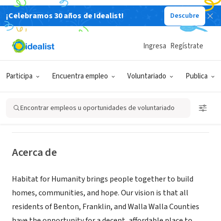
¡Celebramos 30 años de Idealist!
Descubre
ORGANIZACIÓN SIN FIN DE LUCRO
Ingresa
Regístrate
Habitat for Humanity - Tri-County
Partners
Participa
Encuentra empleo
Voluntariado
Publica
Richland, WA
|
www.habitatbuilds.com/you-can-help
Encontrar empleos u oportunidades de voluntariado
Acerca de
Habitat for Humanity brings people together to build
homes, communities, and hope. Our vision is that all
residents of Benton, Franklin, and Walla Walla Counties
have the opportunity for a decent, affordable place to