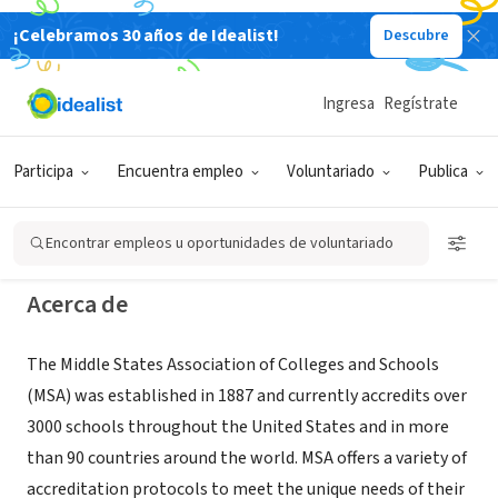
¡Celebramos 30 años de Idealist!
Descubre
ORGANIZACIÓN SIN FIN DE LUCRO
Middle States Association of
Ingresa
Regístrate
Colleges and Schools
Participa
Encuentra empleo
Voluntariado
Publica
Philadelphia, PA
|
www.msa-cess.org
Encontrar empleos u oportunidades de voluntariado
Acerca de
The Middle States Association of Colleges and Schools
(MSA) was established in 1887 and currently accredits over
3000 schools throughout the United States and in more
than 90 countries around the world. MSA offers a variety of
accreditation protocols to meet the unique needs of their