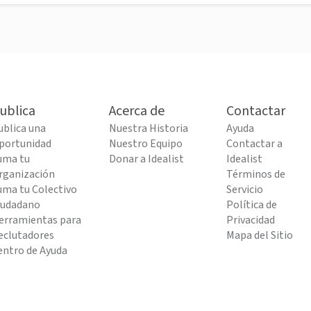
ublica
Acerca de
Contactar
ublica una
Nuestra Historia
Ayuda
portunidad
Nuestro Equipo
Contactar a
uma tu
Donar a Idealist
Idealist
rganización
Términos de
uma tu Colectivo
Servicio
iudadano
Política de
erramientas para
Privacidad
eclutadores
Mapa del Sitio
entro de Ayuda