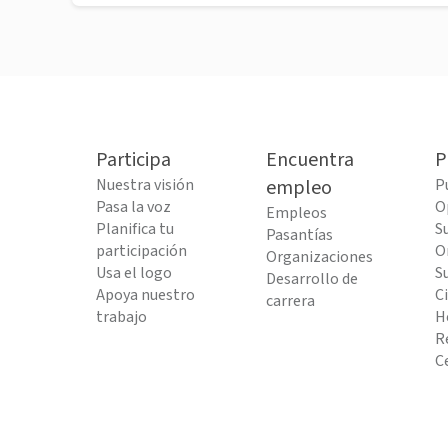
Participa
Encuentra
P
Nuestra visión
empleo
P
Pasa la voz
O
Empleos
Planifica tu
S
Pasantías
participación
O
Organizaciones
Usa el logo
S
Desarrollo de
Apoya nuestro
C
carrera
trabajo
H
R
C