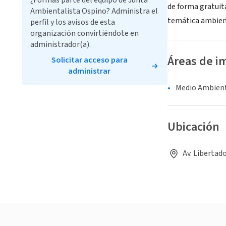
¿Formas parte del equipo de Junta
de forma gratuita
Ambientalista Ospino? Administra el
temática ambienta
perfil y los avisos de esta
organización convirtiéndote en
administrador(a).
Áreas de i
Solicitar acceso para
administrar
Medio Ambient
Ubicación
Av. Libertad