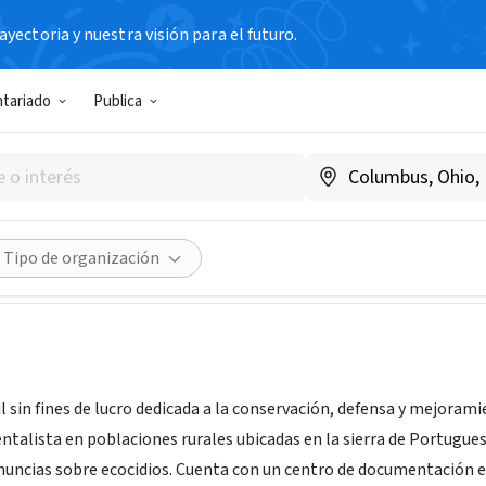
yectoria y nuestra visión para el futuro.
N SIN FIN DE LUCRO
ntariado
Publica
Ambientalista Ospino
uela
Compartir
Tipo de organización
l sin fines de lucro dedicada a la conservación, defensa y mejoram
ntalista en poblaciones rurales ubicadas en la sierra de Portugues
nuncias sobre ecocidios. Cuenta con un centro de documentación e