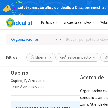
¡Celebramos 30 años de Idealist!
Descubre nuestra tra
ORGANIZACIÓ
Participa
Encuentra empleo
Volu
Junta 
Buscar
Ospino, P, Venez
por
palabra
clave
Guardar
Filtros
Idioma
Área de impacto
o
Junta Ambientalista
interés
Ospino
Acerca de
Ospino, P, Venezuela
Se unió en Junio 2006
Organización civi
conciencia ambie
zona. Atiende de