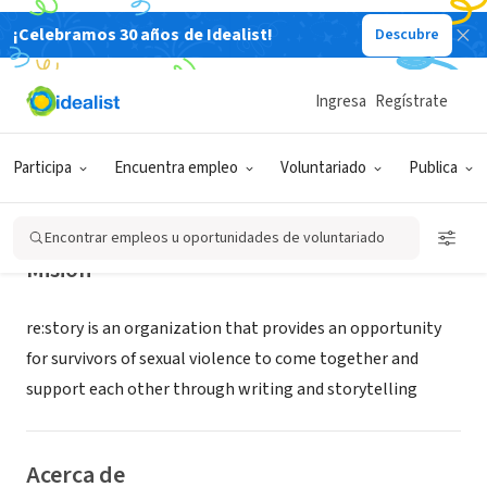
¡Celebramos 30 años de Idealist!
Descubre
ORGANIZACIÓN SIN FIN DE LUCRO
re:story
Ingresa
Regístrate
Brooklyn, NY
|
Participa
Encuentra empleo
Voluntariado
Publica
Encontrar empleos u oportunidades de voluntariado
Misión
re:story is an organization that provides an opportunity
for survivors of sexual violence to come together and
support each other through writing and storytelling
Acerca de