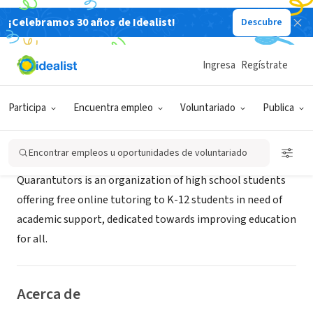
¡Celebramos 30 años de Idealist!
Descubre
ORGANIZACIÓN SIN FIN DE LUCRO
QUARANTUTORS INCORPORATED
Ingresa
Regístrate
Los Angeles, CA
|
quarantutors.com
Participa
Encuentra empleo
Voluntariado
Publica
Misión
Encontrar empleos u oportunidades de voluntariado
Quarantutors is an organization of high school students
offering free online tutoring to K-12 students in need of
academic support, dedicated towards improving education
for all.
Acerca de