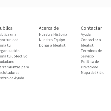
ublica
Acerca de
Contactar
ublica una
Nuestra Historia
Ayuda
portunidad
Nuestro Equipo
Contactar a
uma tu
Donar a Idealist
Idealist
rganización
Términos de
uma tu Colectivo
Servicio
iudadano
Política de
erramientas para
Privacidad
eclutadores
Mapa del Sitio
entro de Ayuda