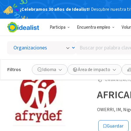
¡Celebramos 30 años de Idealist!
Descubre nuestra tra
Participa
Encuentra empleo
Volu
Buscar
por
palabra
clave
Filtros
Idioma
Área de impacto
o
interés
ORGANIZACIÓ
AFRICA
OWERRI, IM, Nig
Guardar