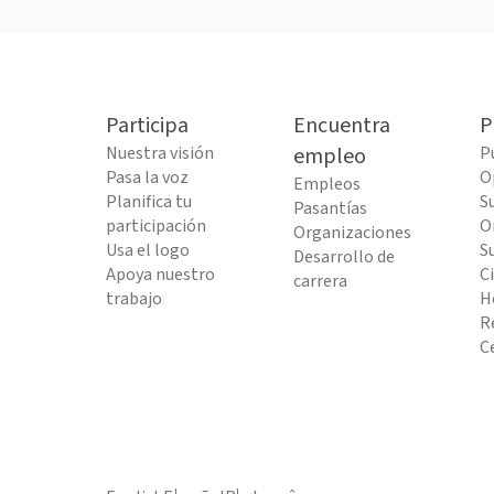
Participa
Encuentra
P
Nuestra visión
empleo
P
Pasa la voz
O
Empleos
Planifica tu
S
Pasantías
participación
O
Organizaciones
Usa el logo
S
Desarrollo de
Apoya nuestro
C
carrera
trabajo
H
R
C