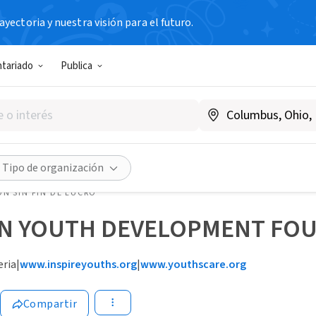
yectoria y nuestra visión para el futuro.
ntariado
Publica
Tipo de organización
N SIN FIN DE LUCRO
N YOUTH DEVELOPMENT FOU
eria
|
www.inspireyouths.org
|
www.youthscare.org
Compartir