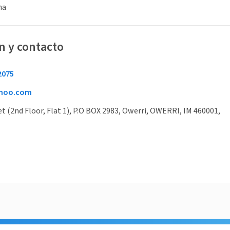
na
n y contacto
2075
ahoo.com
et (2nd Floor, Flat 1), P.O BOX 2983, Owerri, OWERRI, IM 460001,