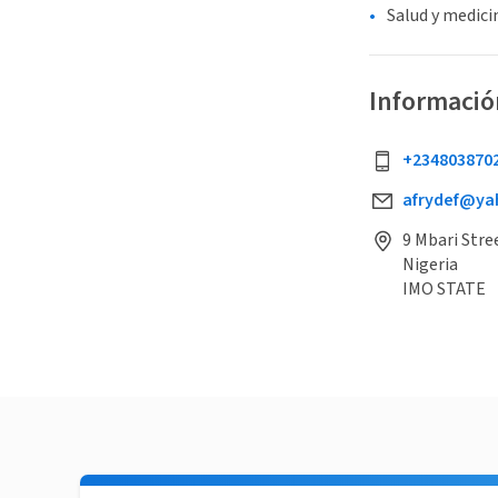
Salud y medici
Informació
+234803870
afrydef@y
9 Mbari Stre
Nigeria
IMO STATE