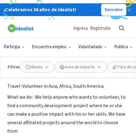
¡Celebramos 30 años de Idealist!
Descubre
ORGANIZACIÓN SIN FIN DE LUCRO
HT -Heartwill Teyi- Travel Volunteer
Ingresa
Regístrate
Organization
Participa
Encuentra empleo
Voluntariado
Publica
Montevideo, XA, Uruguay
|
www.heartwillteyi.org
Filtros
Idioma
Área de impacto
Tipo de o
Acerca de
Travel-Volunteer in Asia, Africa, South America.
What we do: -We help anyone who wants to volunteer, to
find a community development project where he or she
can make a positive impact with his or her skills. We have
several affiliated projects around the world to choose
from