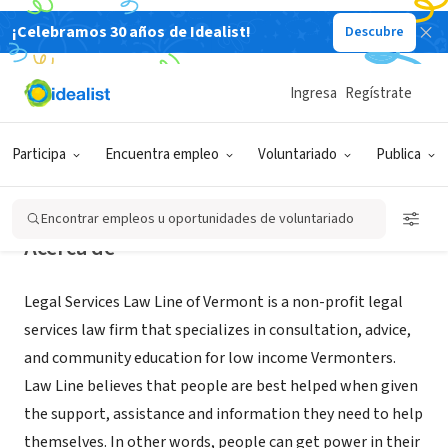
¡Celebramos 30 años de Idealist!
Descubre
ORGANIZACIÓN SIN FIN DE LUCRO
Legal Services Law Line of Vermont
Ingresa
Regístrate
Burlington, VT
|
www.lawlinevt.org
Participa
Encuentra empleo
Voluntariado
Publica
Encontrar empleos u oportunidades de voluntariado
Acerca de
Legal Services Law Line of Vermont is a non-profit legal
services law firm that specializes in consultation, advice,
and community education for low income Vermonters.
Law Line believes that people are best helped when given
the support, assistance and information they need to help
themselves. In other words, people can get power in their