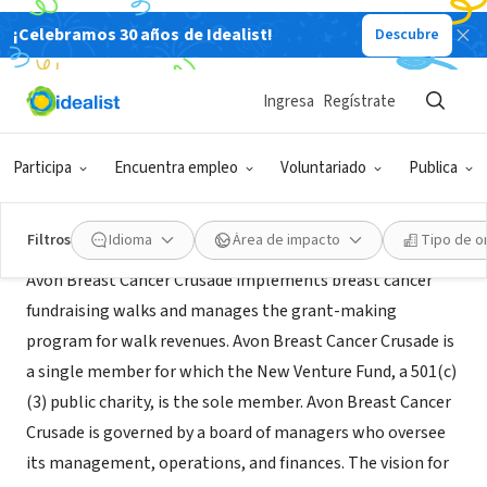
¡Celebramos 30 años de Idealist!
Descubre
ORGANIZACIÓN SIN FIN DE LUCRO
Avon Breast Cancer Crusade Jobs
Ingresa
Regístrate
Washington, DC
Participa
Encuentra empleo
Voluntariado
Publica
Acerca de
Filtros
Idioma
Área de impacto
Tipo de o
Avon Breast Cancer Crusade implements breast cancer
fundraising walks and manages the grant-making
program for walk revenues. Avon Breast Cancer Crusade is
a single member for which the New Venture Fund, a 501(c)
(3) public charity, is the sole member. Avon Breast Cancer
Crusade is governed by a board of managers who oversee
its management, operations, and finances. The vision for