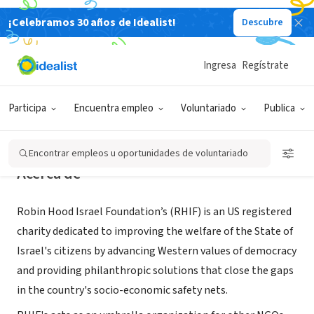
¡Celebramos 30 años de Idealist!
Descubre
ORGANIZACIÓN SIN FIN DE LUCRO
Robin Hood Israel Foundation
Ingresa
Regístrate
Boston, MA
|
www.robinhoodisrael.ngo/
Participa
Encuentra empleo
Voluntariado
Publica
Encontrar empleos u oportunidades de voluntariado
Acerca de
Robin Hood Israel Foundation’s (RHIF) is an US registered
charity dedicated to improving the welfare of the State of
Israel's citizens by advancing Western values of democracy
and providing philanthropic solutions that close the gaps
in the country's socio-economic safety nets.