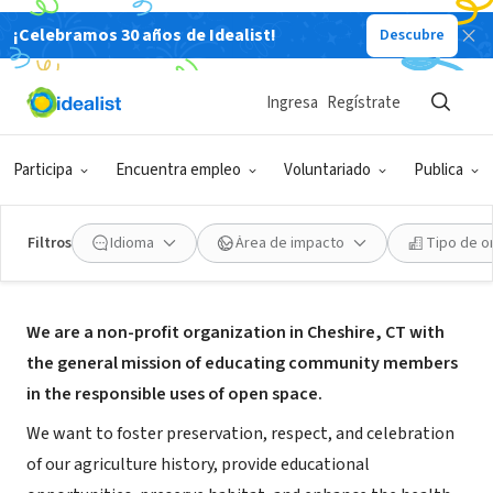
¡Celebramos 30 años de Idealist!
Descubre
ORGANIZACIÓN SIN FIN DE LUCRO
Friends of Boulder Knoll
Ingresa
Regístrate
Cheshire, CT
|
www.boulderknollfarm.com
Participa
Encuentra empleo
Voluntariado
Publica
Filtros
Idioma
Área de impacto
Tipo de o
Acerca de
We are a non-profit organization in Cheshire, CT with
the general mission of educating community members
in the responsible uses of open space.
We want to foster preservation, respect, and celebration
of our agriculture history, provide educational