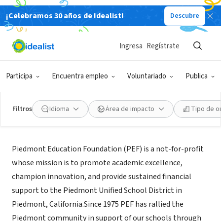
¡Celebramos 30 años de Idealist!
Descubre
ORGANIZACIÓN SIN FIN DE LUCRO
Piedmont Education Foundation
Ingresa
Regístrate
Piedmont, CA
|
www.piedmontedfoundation.org/
Participa
Encuentra empleo
Voluntariado
Publica
Filtros
Idioma
Área de impacto
Tipo de o
Acerca de
Piedmont Education Foundation (PEF) is a not-for-profit
whose mission is to promote academic excellence,
champion innovation, and provide sustained financial
support to the Piedmont Unified School District in
Piedmont, California.Since 1975 PEF has rallied the
Piedmont community in support of our schools through