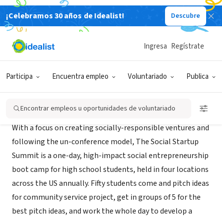
¡Celebramos 30 años de Idealist!
Descubre
ORGANIZACIÓN SIN FIN DE LUCRO
Social Startup Summit
Ingresa
Regístrate
San Jose, CA
|
socialstartupsummit.yolasite.com/
Participa
Encuentra empleo
Voluntariado
Publica
Acerca de
Encontrar empleos u oportunidades de voluntariado
With a focus on creating socially-responsible ventures and
following the un-conference model, The Social Startup
Summit is a one-day, high-impact social entrepreneurship
boot camp for high school students, held in four locations
across the US annually. Fifty students come and pitch ideas
for community service project, get in groups of 5 for the
best pitch ideas, and work the whole day to develop a