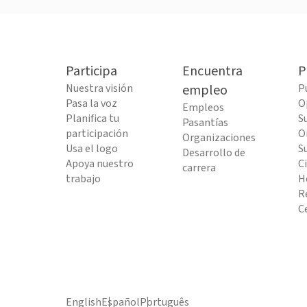
Participa
Encuentra
P
Nuestra visión
empleo
P
Pasa la voz
O
Empleos
Planifica tu
S
Pasantías
participación
O
Organizaciones
Usa el logo
S
Desarrollo de
Apoya nuestro
C
carrera
trabajo
H
R
C
English
Español
Português