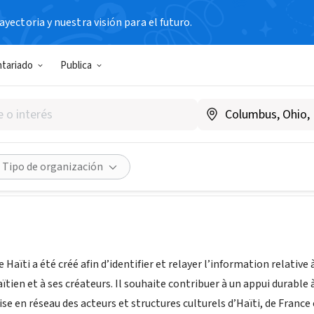
yectoria y nuestra visión para el futuro.
N SIN FIN DE LUCRO
ntariado
Publica
Culture Haïti
|
www.reseau-culture-haiti.org
Compartir
Tipo de organización
 Haïti a été créé afin d’identifier et relayer l’information relative
aïtien et à ses créateurs. Il souhaite contribuer à un appui durable
se en réseau des acteurs et structures culturels d’Haïti, de France e