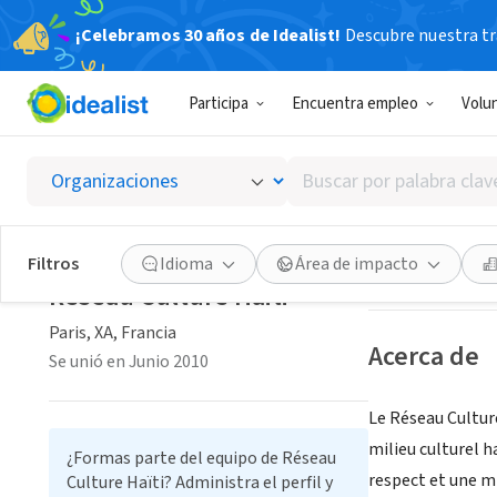
¡Celebramos 30 años de Idealist!
Descubre nuestra tra
ORGANIZACIÓ
Participa
Encuentra empleo
Volu
Réseau 
Buscar
Paris, XA, Francia
por
palabra
clave
Guardar
Filtros
Idioma
Área de impacto
o
Réseau Culture Haïti
interés
Paris, XA, Francia
Acerca de
Se unió en Junio 2010
Le Réseau Culture
milieu culturel h
¿Formas parte del equipo de Réseau
respect et une mi
Culture Haïti? Administra el perfil y