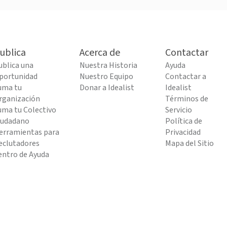
ublica
Acerca de
Contactar
ublica una
Nuestra Historia
Ayuda
portunidad
Nuestro Equipo
Contactar a
uma tu
Donar a Idealist
Idealist
rganización
Términos de
uma tu Colectivo
Servicio
iudadano
Política de
erramientas para
Privacidad
eclutadores
Mapa del Sitio
entro de Ayuda