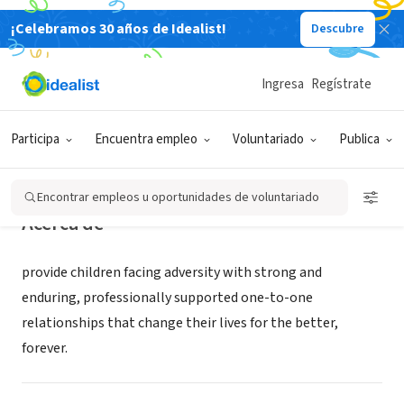
¡Celebramos 30 años de Idealist!
Descubre
ORGANIZACIÓN SIN FIN DE LUCRO
Big Brothers Big Sisters Lonestar
Ingresa
Regístrate
Dallas, TX
|
www.bbbstx.org
Participa
Encuentra empleo
Voluntariado
Publica
Encontrar empleos u oportunidades de voluntariado
Acerca de
provide children facing adversity with strong and
enduring, professionally supported one-to-one
relationships that change their lives for the better,
forever.