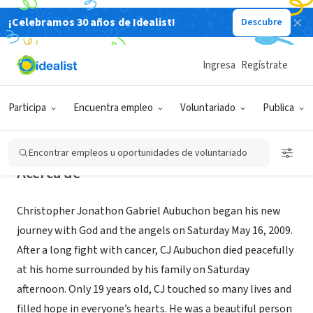
¡Celebramos 30 años de Idealist!
Descubre
ORGANIZACIÓN SIN FIN DE LUCRO
CJ's Journey
Ingresa
Regístrate
Saint Louis, MO
|
www.cjsjourney.com
Participa
Encuentra empleo
Voluntariado
Publica
Encontrar empleos u oportunidades de voluntariado
Acerca de
Christopher Jonathon Gabriel Aubuchon began his new
journey with God and the angels on Saturday May 16, 2009.
After a long fight with cancer, CJ Aubuchon died peacefully
at his home surrounded by his family on Saturday
afternoon. Only 19 years old, CJ touched so many lives and
filled hope in everyone’s hearts. He was a beautiful person