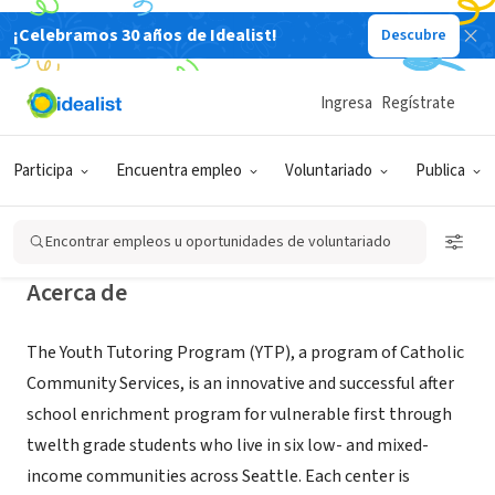
¡Celebramos 30 años de Idealist!
Descubre
ORGANIZACIÓN SIN FIN DE LUCRO
Ingresa
Regístrate
Youth Tutoring Program - Seattle,
WA
Participa
Encuentra empleo
Voluntariado
Publica
Seattle, WA
|
www.ccsww.org/ytp
Encontrar empleos u oportunidades de voluntariado
Acerca de
The Youth Tutoring Program (YTP), a program of Catholic
Community Services, is an innovative and successful after
school enrichment program for vulnerable first through
twelth grade students who live in six low- and mixed-
income communities across Seattle. Each center is